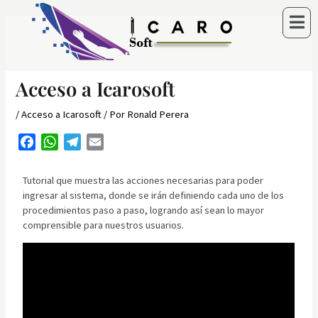
Ir
al
contenido
Acceso a Icarosoft
/
Acceso a Icarosoft
/ Por
Ronald Perera
F
W
T
E
a
h
e
m
c
a
l
a
Tutorial que muestra las acciones necesarias para poder
e
t
e
i
ingresar al sistema, donde se irán definiendo cada uno de los
b
s
g
l
procedimientos paso a paso, logrando así sean lo mayor
comprensible para nuestros usuarios.
o
A
r
o
p
a
k
p
m